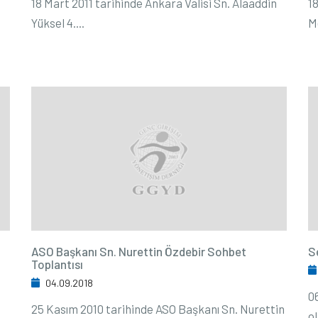
18 Mart 2011 tarihinde Ankara Valisi Sn. Alaaddin
1
Yüksel 4....
M
ASO Başkanı Sn. Nurettin Özdebir Sohbet
S
Toplantısı
04.09.2018
0
25 Kasım 2010 tarihinde ASO Başkanı Sn. Nurettin
o