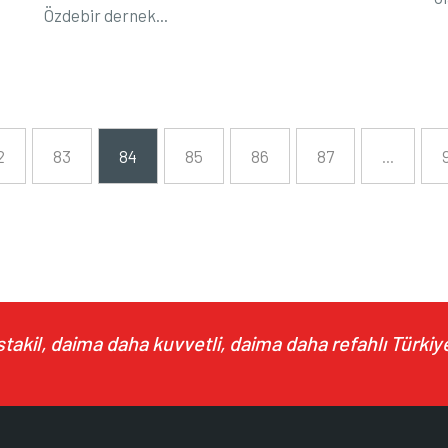
Özdebir dernek...
2
83
84
85
86
87
...
akil, daima daha kuvvetli, daima daha refahlı Türkiye