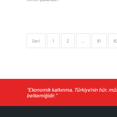
Geri
1
2
...
81
8
“Ekonomik kalkınma, Türkiye'nin hür, müst
belkemiğidir.”