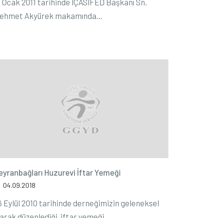
8 Ocak 2011 tarihinde İÇASİFED Başkanı Sn.
ehmet Akyürek makamında...
eyranbağları Huzurevi İftar Yemeği
04.09.2018
6 Eylül 2010 tarihinde derneğimizin geleneksel
larak düzenlediği iftar yemeği