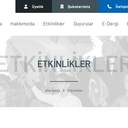
Üyelik
Şubelerimiz
İletişi
a
Hakkımızda
Etkinlikler
Duyurular
E-Dergi
ETKINLIKLE
ETKINLIKLER
Ana Sayfa
Etkinlikler