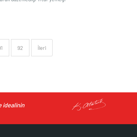
91
92
İleri
 idealinin