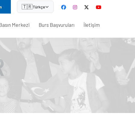
🇹🇷
m
Türkçe
Basın Merkezi
Burs Başvuruları
İletişim
R