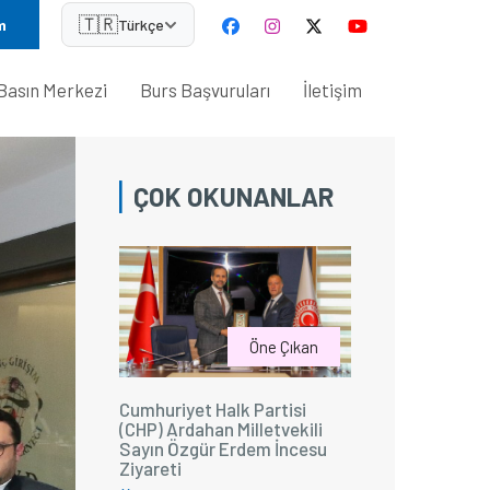
🇹🇷
m
Türkçe
Basın Merkezi
Burs Başvuruları
İletişim
ÇOK OKUNANLAR
Öne Çıkan
Cumhuriyet Halk Partisi
(CHP) Ardahan Milletvekili
Sayın Özgür Erdem İncesu
Ziyareti