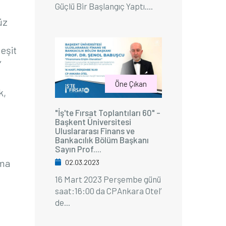
Güçlü Bir Başlangıç Yaptı....
üz
 eşit
”
Öne Çıkan
k,
"İş'te Fırsat Toplantıları 60" -
Başkent Üniversitesi
Uluslararası Finans ve
Bankacılık Bölüm Başkanı
Sayın Prof....
rma
02.03.2023
16 Mart 2023 Perşembe günü
saat:16:00 da CPAnkara Otel’
de...