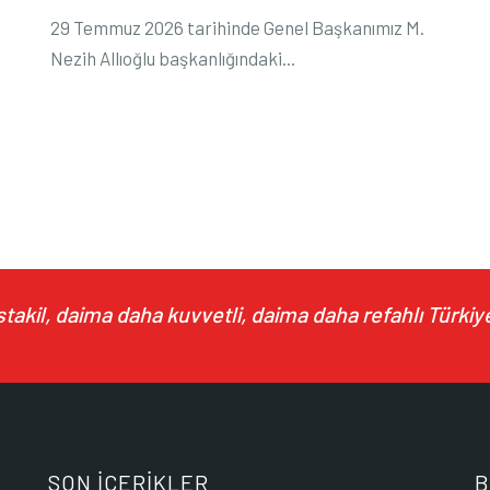
29 Temmuz 2026 tarihinde Genel Başkanımız M.
Nezih Allıoğlu başkanlığındaki...
akil, daima daha kuvvetli, daima daha refahlı Türkiye
SON İÇERİKLER
B