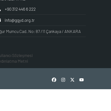
+90 312 446 6 222
info@ggyd.org.tr
ğur Mumcu Cad. No: 87 /11 Çankaya / ANKARA
ullanıcı Sözleşmesi
ydınlatma Metni