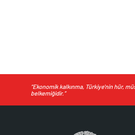
“Ekonomik kalkınma, Türkiye'nin hür, müst
belkemiğidir.”