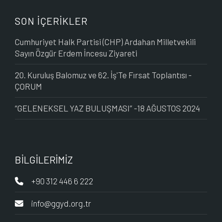
SON İÇERİKLER
Cumhuriyet Halk Partisi (CHP) Ardahan Milletvekili
Sayın Özgür Erdem İncesu Ziyareti
20. Kuruluş Balomuz ve 62. İş'Te Fırsat Toplantısı -
ÇORUM
“GELENEKSEL YAZ BULUŞMASI” -18 AĞUSTOS 2024
BİLGİLERİMİZ
+90 312 446 6 222
info@ggyd.org.tr