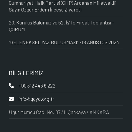
Cumhuriyet Halk Partisi (CHP) Ardahan Milletvekili
Sayın Özgür Erdem İncesu Ziyareti
20. Kuruluş Balomuz ve 62. İş'Te Fırsat Toplantısı -
ÇORUM
“GELENEKSEL YAZ BULUŞMASI” -18 AĞUSTOS 2024
BİLGİLERİMİZ
+90 312 446 6 222
info@ggyd.org.tr
Uğur Mumcu Cad. No: 87 /11 Çankaya / ANKARA