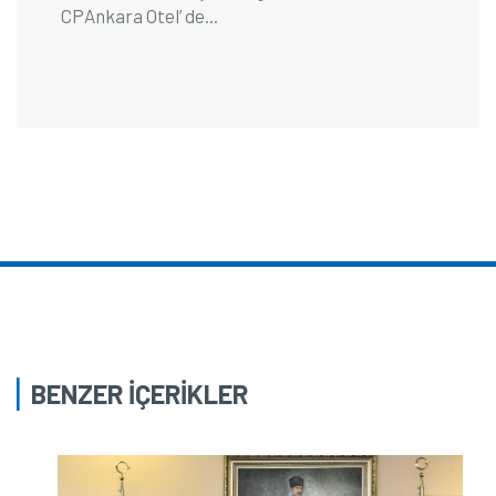
CPAnkara Otel’ de...
BENZER İÇERİKLER