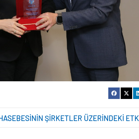
ASEBESININ ŞIRKETLER ÜZERINDEKI ETKI