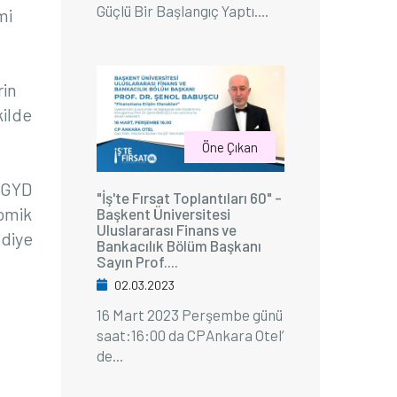
Güçlü Bir Başlangıç Yaptı....
mi
rin
kilde
Öne Çıkan
 GGYD
"İş'te Fırsat Toplantıları 60" -
omik
Başkent Üniversitesi
Uluslararası Finans ve
 diye
Bankacılık Bölüm Başkanı
Sayın Prof....
02.03.2023
16 Mart 2023 Perşembe günü
saat:16:00 da CPAnkara Otel’
de...