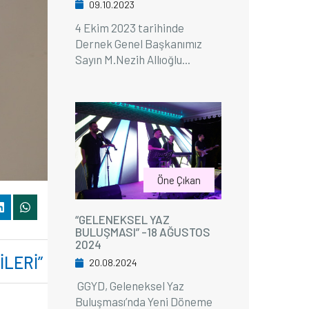
09.10.2023
4 Ekim 2023 tarihinde
Dernek Genel Başkanımız
Sayın M.Nezih Allıoğlu...
Öne Çıkan
“GELENEKSEL YAZ
BULUŞMASI” -18 AĞUSTOS
2024
LERI”
20.08.2024
GGYD, Geleneksel Yaz
Buluşması’nda Yeni Döneme