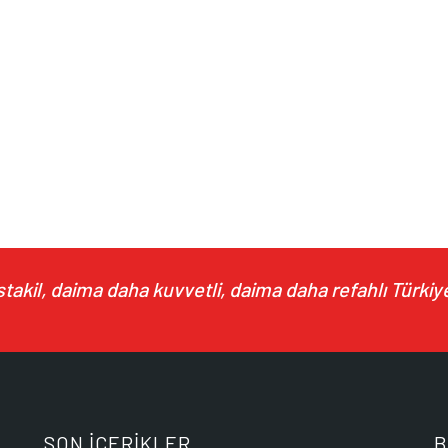
akil, daima daha kuvvetli, daima daha refahlı Türkiye
SON İÇERİKLER
B