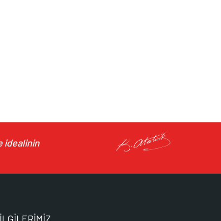
 idealinin
İLGİLERİMİZ