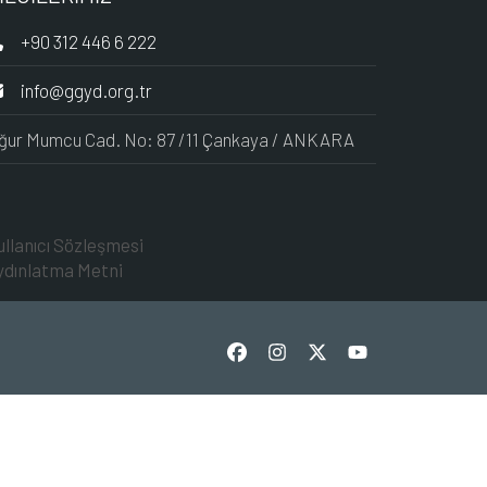
+90 312 446 6 222
info@ggyd.org.tr
ğur Mumcu Cad. No: 87 /11 Çankaya / ANKARA
ullanıcı Sözleşmesi
ydınlatma Metni