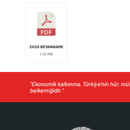
2025 BEYANNAME
1.10 MB
“Ekonomik kalkınma, Türkiye'nin hür, müst
belkemiğidir.”