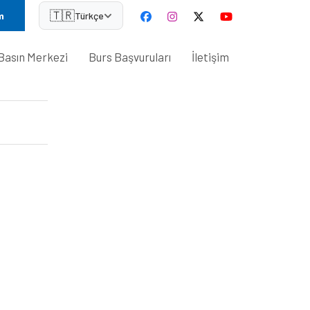
🇹🇷
m
Türkçe
Basın Merkezi
Burs Başvuruları
İletişim