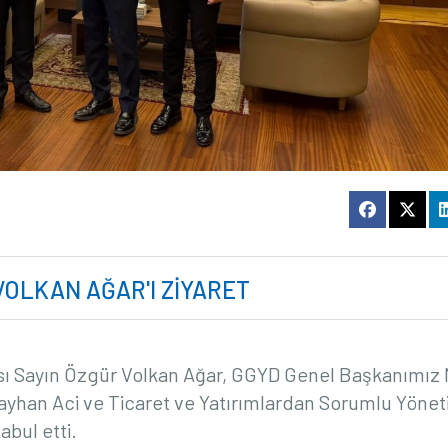
VOLKAN AĞAR'I ZİYARET
ısı Sayın Özgür Volkan Ağar, GGYD Genel Başkanımız 
ayhan Aci ve Ticaret ve Yatırımlardan Sorumlu Yöne
bul etti.