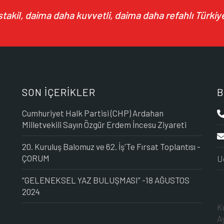
akil, daima daha kuvvetli, daima daha refahlı Türkiye
SON İÇERİKLER
B
Cumhuriyet Halk Partisi (CHP) Ardahan
Milletvekili Sayın Özgür Erdem İncesu Ziyareti
20. Kuruluş Balomuz ve 62. İş'Te Fırsat Toplantısı -
ÇORUM
U
“GELENEKSEL YAZ BULUŞMASI” -18 AĞUSTOS
2024
K
A