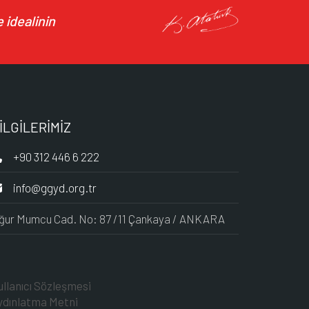
 idealinin
İLGİLERİMİZ
+90 312 446 6 222
info@ggyd.org.tr
ğur Mumcu Cad. No: 87 /11 Çankaya / ANKARA
ullanıcı Sözleşmesi
ydınlatma Metni