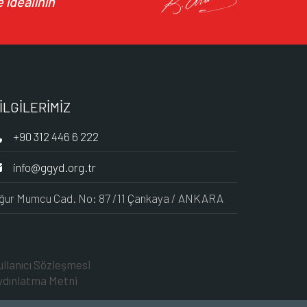
 idealinin
İLGİLERİMİZ
+90 312 446 6 222
info@ggyd.org.tr
ğur Mumcu Cad. No: 87 /11 Çankaya / ANKARA
ullanıcı Sözleşmesi
ydınlatma Metni