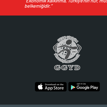
“Ekonomik kalkınma, Türkiye'nin hür, müst
belkemiğidir.”