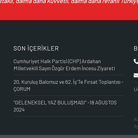
akil, daima daha kuvvetli, daima daha refahlı Türkiye
SON İÇERİKLER
B
Cumhuriyet Halk Partisi (CHP) Ardahan
Milletvekili Sayın Özgür Erdem İncesu Ziyareti
20. Kuruluş Balomuz ve 62. İş'Te Fırsat Toplantısı -
ÇORUM
U
“GELENEKSEL YAZ BULUŞMASI” -18 AĞUSTOS
2024
K
A