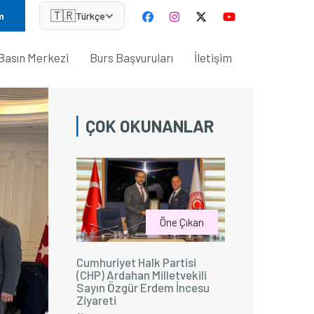
🇹🇷
m
Türkçe
Basın Merkezi
Burs Başvuruları
İletişim
ÇOK OKUNANLAR
Öne Çıkan
Cumhuriyet Halk Partisi
(CHP) Ardahan Milletvekili
Sayın Özgür Erdem İncesu
Ziyareti