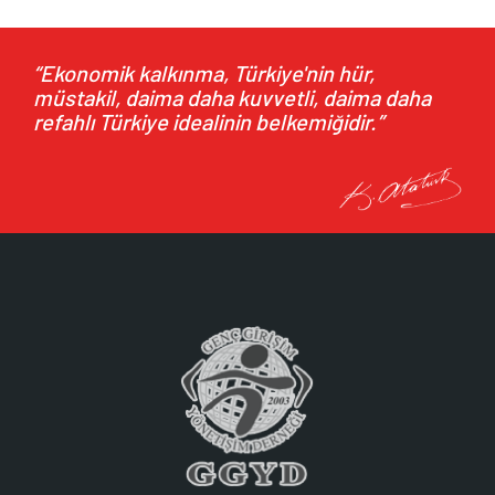
Kurulu Başkanı Hüseyin Kutsi Tuncay’a Ziyaret
28.07.2026
24 Temmuz 2026 tarihinde Ankara iş dünyası ve
“Ekonomik kalkınma, Türkiye'nin hür,
müstakil, daima daha kuvvetli, daima daha
sanayimizin temsilcileriyle...
refahlı Türkiye idealinin belkemiğidir.”