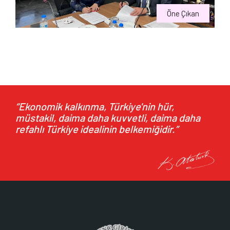
Öne Çıkan
GGYD & ÖZEL MEMORIAL ANKARA HASTANESİ İŞ
BİRLİĞİ PROTOKOLÜ
11.11.2024
Derneğimiz ile Özel Memorial Ankara Hastanesi
arasında işbirliği protokolü imzalanmıştır.Siz...
“Ekonomik kalkınma, Türkiye'nin hür,
müstakil, daima daha kuvvetli, daima daha
refahlı Türkiye idealinin belkemiğidir.”