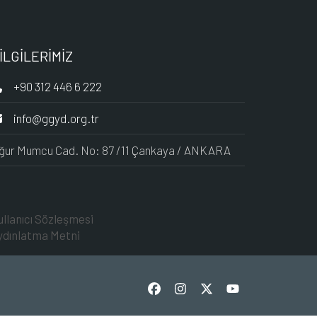
İLGİLERİMİZ
+90 312 446 6 222
info@ggyd.org.tr
ğur Mumcu Cad. No: 87 /11 Çankaya / ANKARA
ullanıcı Sözleşmesi
ydınlatma Metni