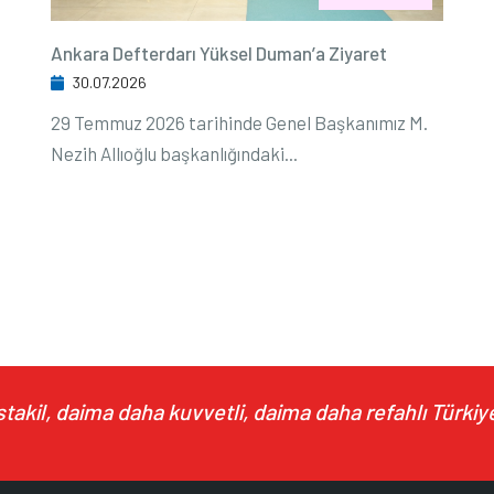
Ankara Defterdarı Yüksel Duman’a Ziyaret
30.07.2026
29 Temmuz 2026 tarihinde Genel Başkanımız M.
Nezih Allıoğlu başkanlığındaki...
akil, daima daha kuvvetli, daima daha refahlı Türkiye