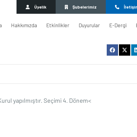
Üyelik
Şubelerimiz
İletişi
a
Hakkımızda
Etkinlikler
Duyurular
E-Dergi
Kurul
yapılmıştır
.
Seçimi
4.
Dönem<