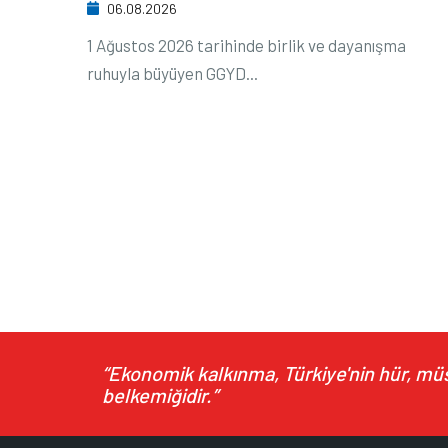
06.08.2026
1 Ağustos 2026 tarihinde birlik ve dayanışma
ruhuyla büyüyen GGYD...
“Ekonomik kalkınma, Türkiye'nin hür, müst
belkemiğidir.”