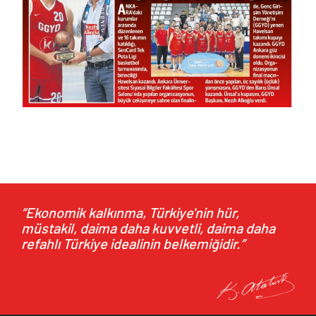
HAZİRAN 2026
20.07.2026
HAZİRAN 2026
“Ekonomik kalkınma, Türkiye'nin hür,
müstakil, daima daha kuvvetli, daima daha
refahlı Türkiye idealinin belkemiğidir.”